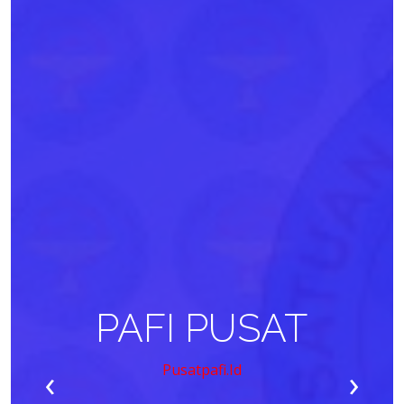
PAFI PUSAT
‹
›
Pusatpafi.id